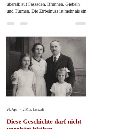
überall: auf Fassaden, Brunnen, Giebeln
und Türmen. Die Zirbelnuss ist mehr als ein
dekoratives Detail – sie ist das prägende
Wappenzeichen der Stadt und ein
kulturelles Motiv, das sich über
Jahrhunderte hinweg gehalten hat.
Besonders auffällig ist die Häufung dieses
Motivs in der historischen Architektur
Augsburgs. Auf barocken Fassaden,
insbesondere an den Gebäuden der
Maximilianstraße oder rund um die
Fuggerbauten, erscheint die Zirbel
28. Apr.
2 Min. Lesezeit
Diese Geschichte darf nicht
ungehört bleiben