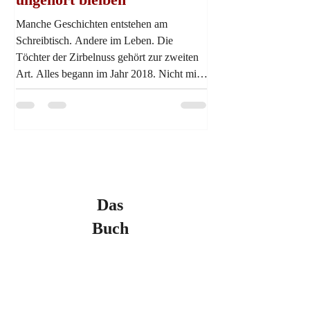
Manche Geschichten entstehen am
Schreibtisch. Andere im Leben. Die
Töchter der Zirbelnuss gehört zur zweiten
Art. Alles begann im Jahr 2018. Nicht mit
einer Idee, sondern mit einer Erinnerung.
Der Erinnerung meiner Frau Sandra Noel
an ihre Großmama. Einer Frau aus
Augsburg. Eine Frau, die diese Zeit erlebt
hat. Ihre Geschichte war da. Immer. Und
doch blieb sie lange verborgen. Wie so viele
Geschichten dieser Generation. Bis zu
Das
diesem einen Moment im Jahr 2018.Meine
einfache F
Buch