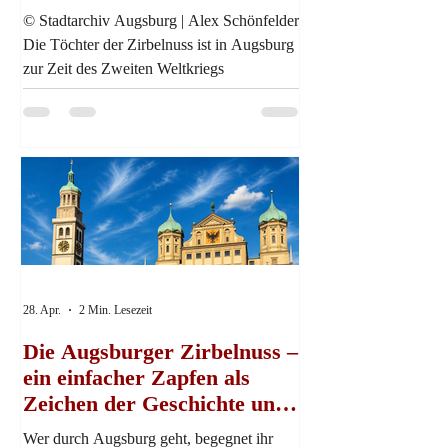
© Stadtarchiv Augsburg | Alex Schönfelder
Die Töchter der Zirbelnuss ist in Augsburg
zur Zeit des Zweiten Weltkriegs
angesiedelt. Im Mittelpunkt steht jedoch
weniger das historische Ereignis selbst.
Vielmehr geht es darum, was der Krieg mit
den Familien angerichtet hat. Der Roman
begleitet die Augsburgerin Karla, die in
einer von Angst, Kontrolle und
ideologischen Vorgaben geprägten Zeit
ihren eigenen Weg sucht. Zwischen
Pflichtgefühl, Anpassung und dem Wunsch
nach Selbstbest
28. Apr.
2 Min. Lesezeit
Die Augsburger Zirbelnuss –
ein einfacher Zapfen als
Zeichen der Geschichte und
als literarisches Motiv?
Wer durch Augsburg geht, begegnet ihr