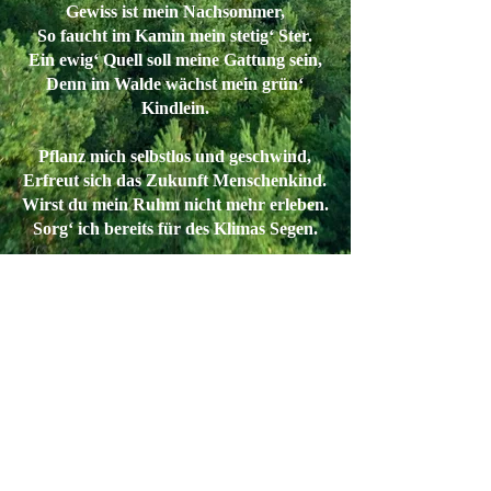
Gewiss ist mein Nachsommer,
So faucht im Kamin mein stetig‘ Ster.
Ein ewig‘ Quell soll meine Gattung sein,
Denn im Walde wächst mein grün‘
Kindlein.
Pflanz mich selbstlos und geschwind,
Erfreut sich das Zukunft Menschenkind.
Wirst du mein Ruhm nicht mehr erleben.
Sorg‘ ich bereits für des Klimas Segen.
Alex Schönfelder / Juni 2022
FAQ / HGF
Datenschutz
Impressum